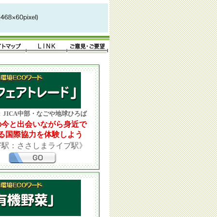
：
JICA中部・なごや地球ひろば
の今と出会いながら身近で
る国際協力を体験しよう
寄駅：ささしまライブ駅》