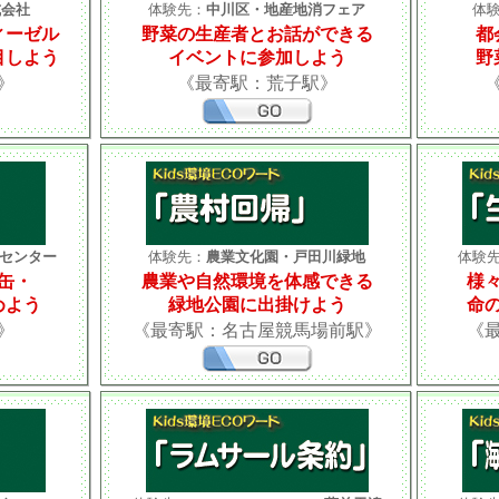
式会社
体験先：
中川区・地産地消フェア
体
ィーゼル
野菜の生産者とお話ができる
都
目しよう
イベントに参加しよう
野
》
《最寄駅：荒子駅》
センター
体験先：
農業文化園・戸田川緑地
体験
缶・
農業や自然環境を体感できる
様
めよう
緑地公園に出掛けよう
命
》
《最寄駅：名古屋競馬場前駅》
《