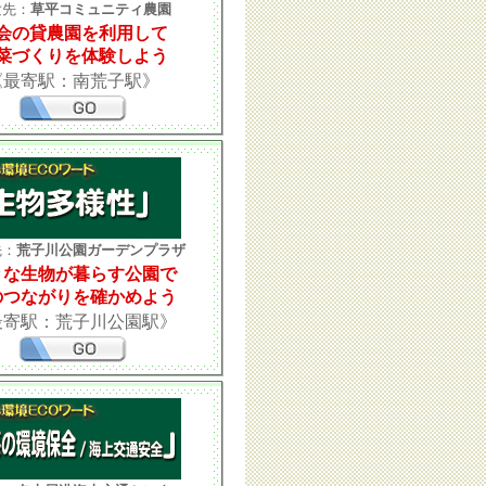
験先：
草平コミュニティ農園
会の貸農園を利用して
菜づくりを体験しよう
《最寄駅：南荒子駅》
先：
荒子川公園ガーデンプラザ
々な生物が暮らす公園で
のつながりを確かめよう
最寄駅：荒子川公園駅》