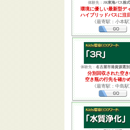
体験先：
JR東海バス株
環境に優しい最新型デ
ハイブリッドバスに注
《最寄駅：小本駅
体験先：
名古屋市港資源選別
分別回収された空き
空き瓶の行先を確か
《最寄駅：中島駅