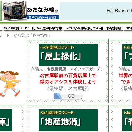
COワード」から選ぶ「体験情報」
体験先：
名鉄百貨店・マイフェアガーデン
体験先
名古屋駅前の百貨店屋上で
世界
緑のオアシスを体験しよう
でき
《最寄駅：名古屋駅》
《最