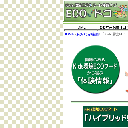
HOME
>
あおなみ線編
>「Kids環境E