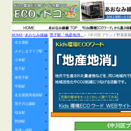
HOME
>
あおなみ線編
>
荒子駅「地産地消」
>《中川区ブランド野菜新
名古屋駅
ささしまライブ駅
小本駅
荒子駅
南荒子駅
中島駅
名古屋競馬場前駅
荒子川公園駅
稲永駅
野跡駅
《中川区ブ
金城ふ頭駅